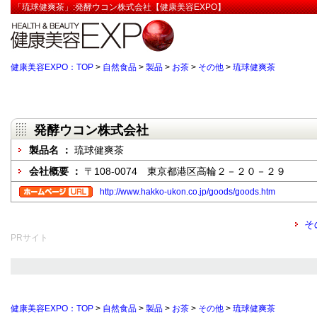
「琉球健爽茶」:発酵ウコン株式会社【健康美容EXPO】
健康美容EXPO：TOP
>
自然食品
>
製品
>
お茶
>
その他
>
琉球健爽茶
発酵ウコン株式会社
製品名 ：
琉球健爽茶
会社概要 ：
〒108-0074 東京都港区高輪２－２０－２９
http://www.hakko-ukon.co.jp/goods/goods.htm
そ
PRサイト
健康美容EXPO：TOP
>
自然食品
>
製品
>
お茶
>
その他
>
琉球健爽茶