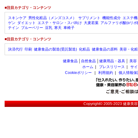
■注目カテゴリ・コンテンツ
スキンケア
男性化粧品（メンズコスメ）
サプリメント
機能性成分
エステ機
ゲン
ダイエット
エステ・サロン・スパ向け
大麦若葉
アルファリポ酸(αリポ
テイン
ブルーベリー
豆乳
寒天
車椅子
■注目カテゴリ・コンテンツ
決済代行
印刷
健康食品の製造(受託製造)
化粧品
健康食品の原料
美容・化粧
健康食品
│
自然食品
│
健康用品・器具
│
美容
ホーム
|
プレスリリース
|
サイ
Cookieポリシー
|
利用規約
|
個人情報保
Copyright© 2005-2023
健康美容