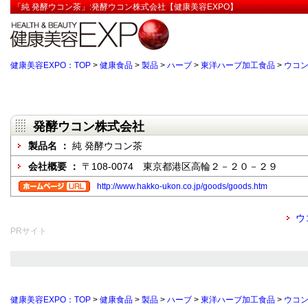
「純 発酵ウコン茶」:発酵ウコン株式会社【健康美容EXPO】
健康美容EXPO：TOP
>
健康食品
>
製品
>
ハーブ
>
東洋ハーブ加工食品
>
ウコ
発酵ウコン株式会社
製品名 ：
純 発酵ウコン茶
会社概要 ：
〒108-0074 東京都港区高輪２－２０－２９
http://www.hakko-ukon.co.jp/goods/goods.htm
ウ
PRサイト
健康美容EXPO：TOP
>
健康食品
>
製品
>
ハーブ
>
東洋ハーブ加工食品
>
ウコ