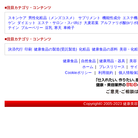
■注目カテゴリ・コンテンツ
スキンケア
男性化粧品（メンズコスメ）
サプリメント
機能性成分
エステ機
ゲン
ダイエット
エステ・サロン・スパ向け
大麦若葉
アルファリポ酸(αリポ
テイン
ブルーベリー
豆乳
寒天
車椅子
■注目カテゴリ・コンテンツ
決済代行
印刷
健康食品の製造(受託製造)
化粧品
健康食品の原料
美容・化粧
健康食品
│
自然食品
│
健康用品・器具
│
美容
ホーム
|
プレスリリース
|
サイ
Cookieポリシー
|
利用規約
|
個人情報保
Copyright© 2005-2023
健康美容