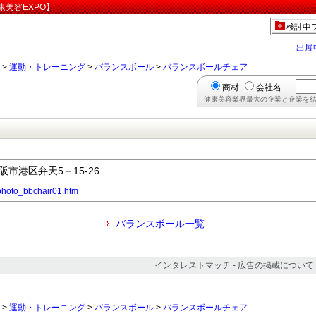
美容EXPO】
検討中
出展
>
運動・トレーニング
>
バランスボール
>
バランスボールチェア
商材
会社名
健康美容業界最大の企業と企業を結
大阪市港区弁天5－15-26
/photo_bbchair01.htm
バランスボール一覧
インタレストマッチ -
広告の掲載について
>
運動・トレーニング
>
バランスボール
>
バランスボールチェア