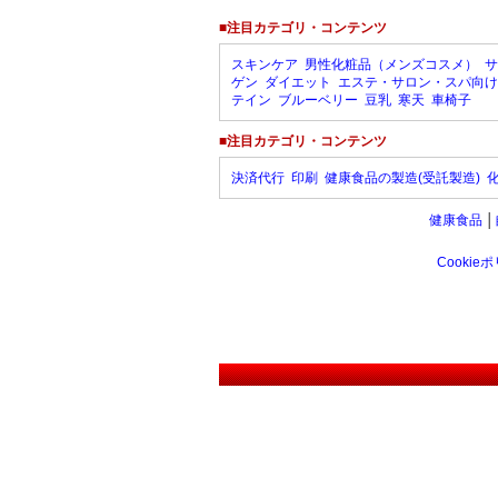
■注目カテゴリ・コンテンツ
スキンケア
男性化粧品（メンズコスメ）
サ
ゲン
ダイエット
エステ・サロン・スパ向け
テイン
ブルーベリー
豆乳
寒天
車椅子
■注目カテゴリ・コンテンツ
決済代行
印刷
健康食品の製造(受託製造)
健康食品
│
Cookie