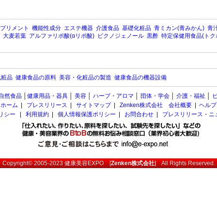
プリメント
機能性成分
エステ機器
介護食品
基礎化粧品
青ミカン(青みかん)
青汁
大麦若葉
アルファリポ酸(αリポ酸)
ピクノジェノール
黒酢
特定保健用食品(トク
化粧品
健康食品の原料
美容・化粧品の製造
健康食品の機器設備
自然食品
│
健康用品・器具
│
美容
│
ハーブ・アロマ
│
団体・学会
│
介護・福祉
│
ホーム
|
プレスリリース
|
サイトマップ
|
Zenken株式会社 会社概要
|
ヘルプ
ポリシー
|
利用規約
|
個人情報保護ポリシー
|
お問合わせ
|
プレスリリース・ニ
Copyright© 2005-2023
健康美容EXPO
[
Zenken株式会社
] All Rights Reserved.