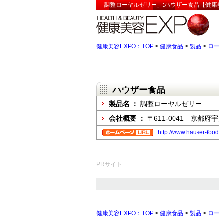
「調整ローヤルゼリー」:ハウザー食品【健康美
健康美容EXPO：TOP
>
健康食品
>
製品
>
ロ
ハウザー食品
製品名 ：
調整ローヤルゼリー
会社概要 ：
〒611-0041 京都
http://www.hauser-food
PRサイト
健康美容EXPO：TOP
>
健康食品
>
製品
>
ロ