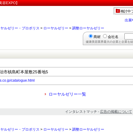
容EXPO】
検討中
出展
ーヤルゼリー・プロポリス
>
ローヤルゼリー
>
調整ローヤルゼリー
商材
会社名
健康美容業界最大の企業と企業を結
府宇治市槙島町本屋敷25番地5
s.co.jp/catalogue.html
ローヤルゼリー一覧
インタレストマッチ -
広告の掲載について
ーヤルゼリー・プロポリス
>
ローヤルゼリー
>
調整ローヤルゼリー