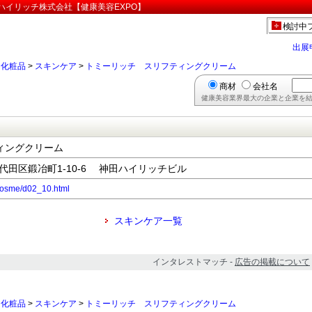
ハイリッチ株式会社【健康美容EXPO】
検討中
出展
>
化粧品
>
スキンケア
>
トミーリッチ スリフティングクリーム
商材
会社名
健康美容業界最大の企業と企業を結
ィングクリーム
都千代田区鍛冶町1-10-6 神田ハイリッチビル
p/cosme/d02_10.html
スキンケア一覧
インタレストマッチ -
広告の掲載について
>
化粧品
>
スキンケア
>
トミーリッチ スリフティングクリーム