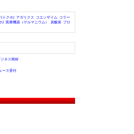
(トクホ)
アガリクス
コエンザイム
コラー
ホ)
医療機器（ゲルマニウム）
炭酸泉
プロ
ビジネス商材
ュース受付