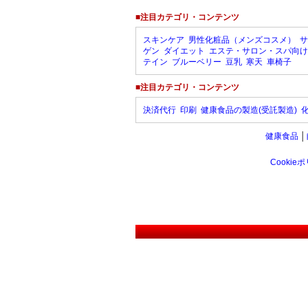
■注目カテゴリ・コンテンツ
スキンケア
男性化粧品（メンズコスメ）
サ
ゲン
ダイエット
エステ・サロン・スパ向け
テイン
ブルーベリー
豆乳
寒天
車椅子
■注目カテゴリ・コンテンツ
決済代行
印刷
健康食品の製造(受託製造)
健康食品
│
Cookie