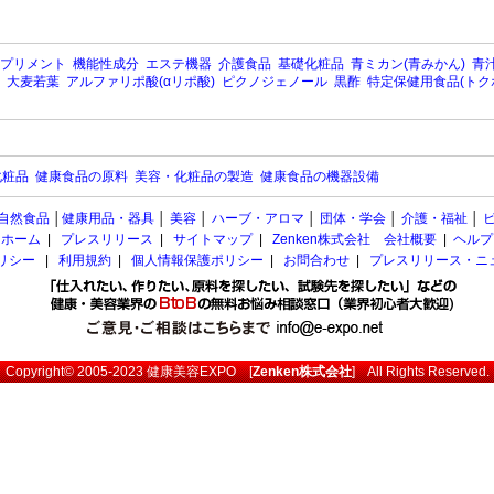
プリメント
機能性成分
エステ機器
介護食品
基礎化粧品
青ミカン(青みかん)
青汁
大麦若葉
アルファリポ酸(αリポ酸)
ピクノジェノール
黒酢
特定保健用食品(トク
化粧品
健康食品の原料
美容・化粧品の製造
健康食品の機器設備
自然食品
│
健康用品・器具
│
美容
│
ハーブ・アロマ
│
団体・学会
│
介護・福祉
│
ホーム
|
プレスリリース
|
サイトマップ
|
Zenken株式会社 会社概要
|
ヘルプ
ポリシー
|
利用規約
|
個人情報保護ポリシー
|
お問合わせ
|
プレスリリース・ニ
Copyright© 2005-2023
健康美容EXPO
[
Zenken株式会社
] All Rights Reserved.