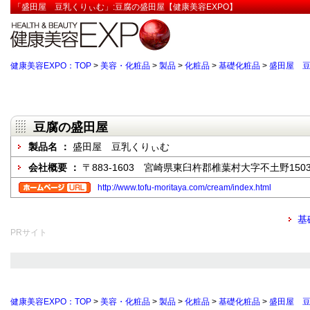
「盛田屋 豆乳くりぃむ」:豆腐の盛田屋【健康美容EXPO】
健康美容EXPO：TOP
>
美容・化粧品
>
製品
>
化粧品
>
基礎化粧品
>
盛田屋 
豆腐の盛田屋
製品名 ：
盛田屋 豆乳くりぃむ
会社概要 ：
〒883-1603 宮崎県東臼杵郡椎葉村大字不土野150
http://www.tofu-moritaya.com/cream/index.html
基
PRサイト
健康美容EXPO：TOP
>
美容・化粧品
>
製品
>
化粧品
>
基礎化粧品
>
盛田屋 