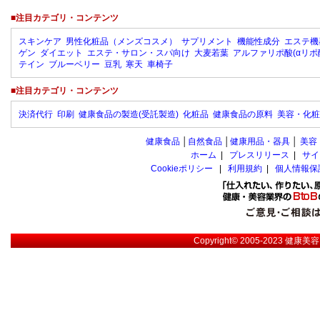
■注目カテゴリ・コンテンツ
スキンケア
男性化粧品（メンズコスメ）
サプリメント
機能性成分
エステ機
ゲン
ダイエット
エステ・サロン・スパ向け
大麦若葉
アルファリポ酸(αリポ
テイン
ブルーベリー
豆乳
寒天
車椅子
■注目カテゴリ・コンテンツ
決済代行
印刷
健康食品の製造(受託製造)
化粧品
健康食品の原料
美容・化粧
健康食品
│
自然食品
│
健康用品・器具
│
美容
ホーム
|
プレスリリース
|
サイ
Cookieポリシー
|
利用規約
|
個人情報保
Copyright© 2005-2023
健康美容