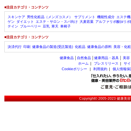
■注目カテゴリ・コンテンツ
スキンケア
男性化粧品（メンズコスメ）
サプリメント
機能性成分
エステ機
ゲン
ダイエット
エステ・サロン・スパ向け
大麦若葉
アルファリポ酸(αリポ
テイン
ブルーベリー
豆乳
寒天
車椅子
■注目カテゴリ・コンテンツ
決済代行
印刷
健康食品の製造(受託製造)
化粧品
健康食品の原料
美容・化粧
健康食品
│
自然食品
│
健康用品・器具
│
美容
ホーム
|
プレスリリース
|
サイ
Cookieポリシー
|
利用規約
|
個人情報保
Copyright© 2005-2023
健康美容