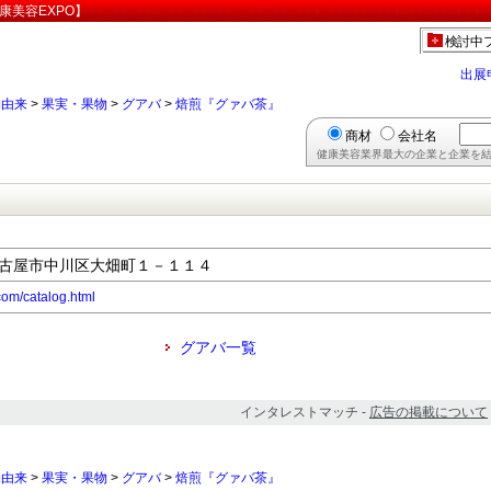
康美容EXPO】
検討中
出展
物由来
>
果実・果物
>
グアバ
>
焙煎『グァバ茶』
商材
会社名
健康美容業界最大の企業と企業を結
県名古屋市中川区大畑町１－１１４
com/catalog.html
グアバ一覧
インタレストマッチ -
広告の掲載について
物由来
>
果実・果物
>
グアバ
>
焙煎『グァバ茶』