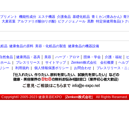
プリメント
機能性成分
エステ機器
介護食品
基礎化粧品
青ミカン(青みかん)
青汁
大麦若葉
アルファリポ酸(αリポ酸)
ピクノジェノール
黒酢
特定保健用食品(トク
化粧品
健康食品の原料
美容・化粧品の製造
健康食品の機器設備
自然食品
│
健康用品・器具
│
美容
│
ハーブ・アロマ
│
団体・学会
│
介護・福祉
│
ホーム
|
プレスリリース
|
サイトマップ
|
Zenken株式会社 会社概要
|
ヘルプ
ポリシー
|
利用規約
|
個人情報保護ポリシー
|
お問合わせ
|
プレスリリース・ニ
Copyright© 2005-2023
健康美容EXPO
[
Zenken株式会社
] All Rights Reserved.