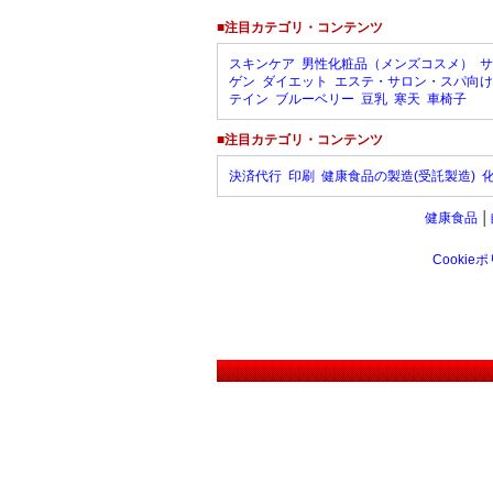
■注目カテゴリ・コンテンツ
スキンケア
男性化粧品（メンズコスメ）
サ
ゲン
ダイエット
エステ・サロン・スパ向け
テイン
ブルーベリー
豆乳
寒天
車椅子
■注目カテゴリ・コンテンツ
決済代行
印刷
健康食品の製造(受託製造)
健康食品
│
Cookie