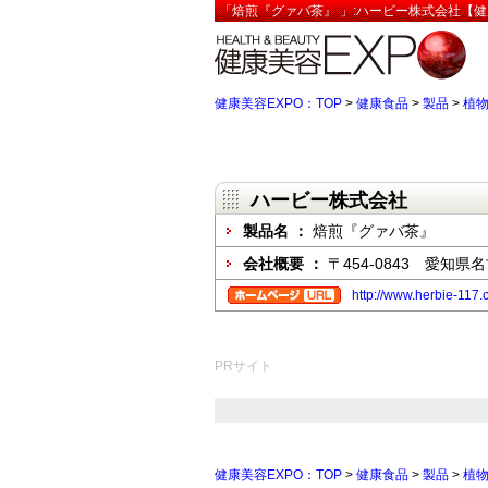
「焙煎『グァバ茶』 」:ハービー株式会社【健
健康美容EXPO：TOP
>
健康食品
>
製品
>
植
ハービー株式会社
製品名 ：
焙煎『グァバ茶』
会社概要 ：
〒454-0843 愛知
http://www.herbie-117.
PRサイト
健康美容EXPO：TOP
>
健康食品
>
製品
>
植