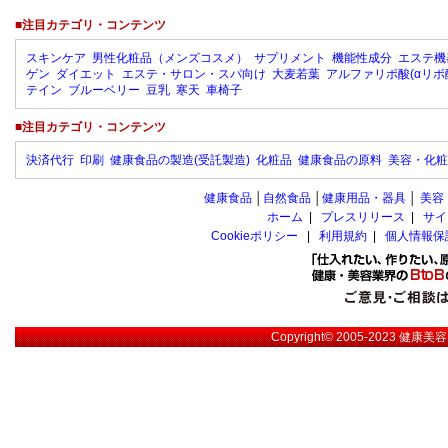
■注目カテゴリ・コンテンツ
スキンケア
男性化粧品（メンズコスメ）
サプリメント
機能性成分
エステ機
ゲン
ダイエット
エステ・サロン・スパ向け
大麦若葉
アルファリポ酸(αリポ
テイン
ブルーベリー
豆乳
寒天
車椅子
■注目カテゴリ・コンテンツ
決済代行
印刷
健康食品の製造(受託製造)
化粧品
健康食品の原料
美容・化粧
健康食品
│
自然食品
│
健康用品・器具
│
美容
ホーム
|
プレスリリース
|
サイ
Cookieポリシー
|
利用規約
|
個人情報保
Copyright© 2005-2023
健康美容