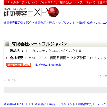
「Ｌ－カルニチンとコエンザイムＱ１０」:有限会社ハートフルジャパン【健康美
健康美容EXPO：TOP
>
健康食品
>
製品
>
サプリメント
>
機能性成分
>
Lカルニ
有限会社ハートフルジャパン
製品名 ：
Ｌ－カルニチンとコエンザイムＱ１０
会社概要 ：
〒810-0023 福岡県福岡市中央区警固2-16-6フィ
http://www.hfj.ecnet.jp/
L
PRサイト
健康美容EXPO：TOP
>
健康食品
>
製品
>
サプリメント
>
機能性成分
>
Lカルニ