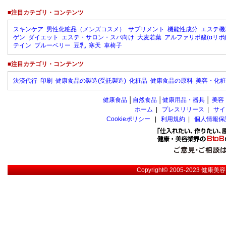
■注目カテゴリ・コンテンツ
スキンケア
男性化粧品（メンズコスメ）
サプリメント
機能性成分
エステ機
ゲン
ダイエット
エステ・サロン・スパ向け
大麦若葉
アルファリポ酸(αリポ
テイン
ブルーベリー
豆乳
寒天
車椅子
■注目カテゴリ・コンテンツ
決済代行
印刷
健康食品の製造(受託製造)
化粧品
健康食品の原料
美容・化粧
健康食品
│
自然食品
│
健康用品・器具
│
美容
ホーム
|
プレスリリース
|
サイ
Cookieポリシー
|
利用規約
|
個人情報保
Copyright© 2005-2023
健康美容