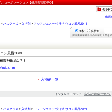
:ノルコーポレーション【健康美容EXPO】
検討中
出展
>
バスグッズ
>
入浴剤
>
アジアンエステ 快汗浴 ウコン風呂20ml
商材
会社名
健康美容業界最大の企業と企業を結
コン風呂20ml
布市飛田給1-7-3
p/index.html
入浴剤一覧
インタレストマッチ -
広告の掲載について
>
バスグッズ
>
入浴剤
>
アジアンエステ 快汗浴 ウコン風呂20ml