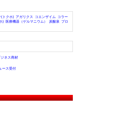
(トクホ)
アガリクス
コエンザイム
コラー
ホ)
医療機器（ゲルマニウム）
炭酸泉
プロ
ビジネス商材
ュース受付