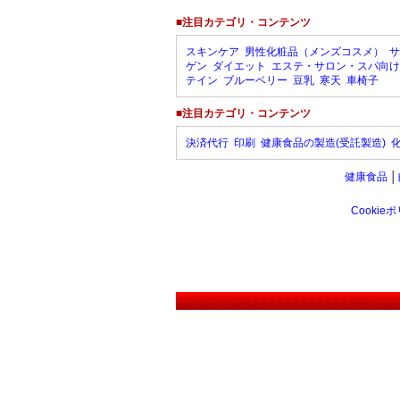
■注目カテゴリ・コンテンツ
スキンケア
男性化粧品（メンズコスメ）
サ
ゲン
ダイエット
エステ・サロン・スパ向け
テイン
ブルーベリー
豆乳
寒天
車椅子
■注目カテゴリ・コンテンツ
決済代行
印刷
健康食品の製造(受託製造)
健康食品
│
Cookie