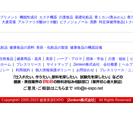
プリメント
機能性成分
エステ機器
介護食品
基礎化粧品
青ミカン(青みかん)
青汁
大麦若葉
アルファリポ酸(αリポ酸)
ピクノジェノール
黒酢
特定保健用食品(トク
化粧品
健康食品の原料
美容・化粧品の製造
健康食品の機器設備
自然食品
│
健康用品・器具
│
美容
│
ハーブ・アロマ
│
団体・学会
│
介護・福祉
│
ホーム
|
プレスリリース
|
サイトマップ
|
Zenken株式会社 会社概要
|
ヘルプ
ポリシー
|
利用規約
|
個人情報保護ポリシー
|
お問合わせ
|
プレスリリース・ニ
Copyright© 2005-2023
健康美容EXPO
[
Zenken株式会社
] All Rights Reserved.