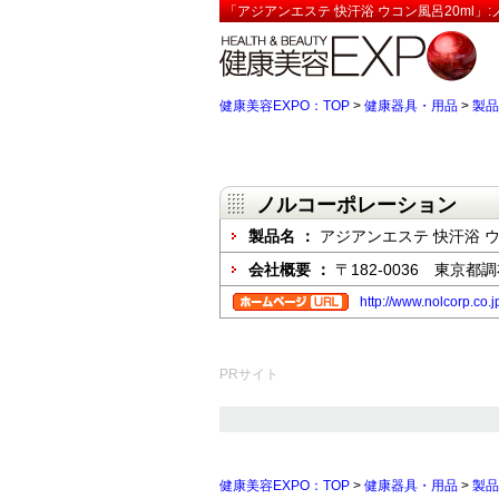
「アジアンエステ 快汗浴 ウコン風呂20ml」
健康美容EXPO：TOP
>
健康器具・用品
>
製品
ノルコーポレーション
製品名 ：
アジアンエステ 快汗浴 ウ
会社概要 ：
〒182-0036 東京都調
http://www.nolcorp.co.j
PRサイト
健康美容EXPO：TOP
>
健康器具・用品
>
製品