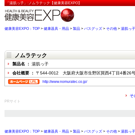
「湯肌っ子」:ノムラテック【健康美容EXPO】
健康美容EXPO：TOP
>
健康器具・用品
>
製品
>
バスグッズ
>
その他
>
湯肌っ
ノムラテック
製品名 ：
湯肌っ子
会社概要 ：
〒544-0012 大阪府大阪市生野区巽西4丁目4番26
http://www.nomuratec.co.jp/
そ
PRサイト
健康美容EXPO：TOP
>
健康器具・用品
>
製品
>
バスグッズ
>
その他
>
湯肌っ