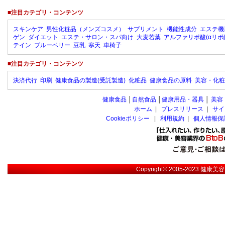
■注目カテゴリ・コンテンツ
スキンケア
男性化粧品（メンズコスメ）
サプリメント
機能性成分
エステ機
ゲン
ダイエット
エステ・サロン・スパ向け
大麦若葉
アルファリポ酸(αリポ
テイン
ブルーベリー
豆乳
寒天
車椅子
■注目カテゴリ・コンテンツ
決済代行
印刷
健康食品の製造(受託製造)
化粧品
健康食品の原料
美容・化粧
健康食品
│
自然食品
│
健康用品・器具
│
美容
ホーム
|
プレスリリース
|
サイ
Cookieポリシー
|
利用規約
|
個人情報保
Copyright© 2005-2023
健康美容