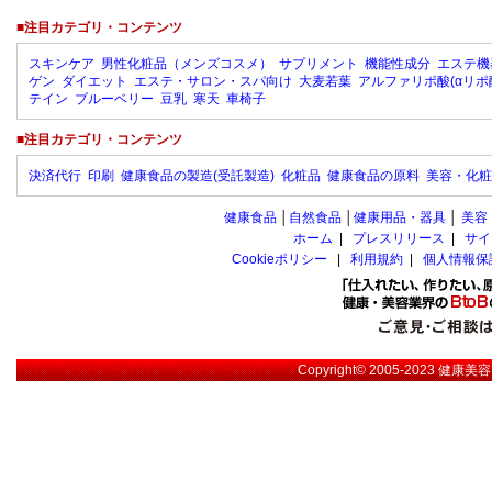
■注目カテゴリ・コンテンツ
スキンケア
男性化粧品（メンズコスメ）
サプリメント
機能性成分
エステ機
ゲン
ダイエット
エステ・サロン・スパ向け
大麦若葉
アルファリポ酸(αリポ
テイン
ブルーベリー
豆乳
寒天
車椅子
■注目カテゴリ・コンテンツ
決済代行
印刷
健康食品の製造(受託製造)
化粧品
健康食品の原料
美容・化粧
健康食品
│
自然食品
│
健康用品・器具
│
美容
ホーム
|
プレスリリース
|
サイ
Cookieポリシー
|
利用規約
|
個人情報保
Copyright© 2005-2023
健康美容