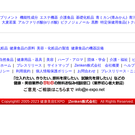
プリメント
機能性成分
エステ機器
介護食品
基礎化粧品
青ミカン(青みかん)
青汁
大麦若葉
アルファリポ酸(αリポ酸)
ピクノジェノール
黒酢
特定保健用食品(トク
化粧品
健康食品の原料
美容・化粧品の製造
健康食品の機器設備
自然食品
│
健康用品・器具
│
美容
│
ハーブ・アロマ
│
団体・学会
│
介護・福祉
│
ホーム
|
プレスリリース
|
サイトマップ
|
Zenken株式会社 会社概要
|
ヘルプ
ポリシー
|
利用規約
|
個人情報保護ポリシー
|
お問合わせ
|
プレスリリース・ニ
Copyright© 2005-2023
健康美容EXPO
[
Zenken株式会社
] All Rights Reserved.