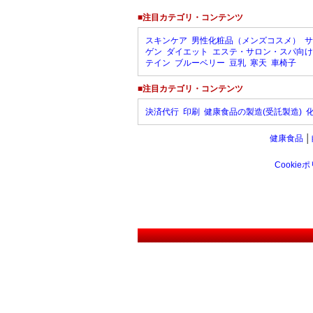
■注目カテゴリ・コンテンツ
スキンケア
男性化粧品（メンズコスメ）
サ
ゲン
ダイエット
エステ・サロン・スパ向け
テイン
ブルーベリー
豆乳
寒天
車椅子
■注目カテゴリ・コンテンツ
決済代行
印刷
健康食品の製造(受託製造)
健康食品
│
Cookie