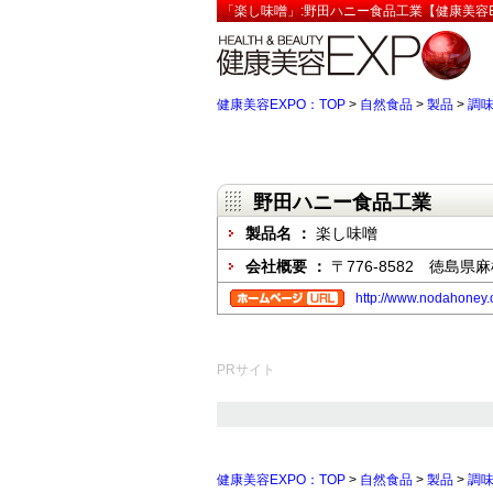
「楽し味噌」:野田ハニー食品工業【健康美容E
健康美容EXPO：TOP
>
自然食品
>
製品
>
調
野田ハニー食品工業
製品名 ：
楽し味噌
会社概要 ：
〒776-8582 徳島県
http://www.nodahoney.
PRサイト
健康美容EXPO：TOP
>
自然食品
>
製品
>
調