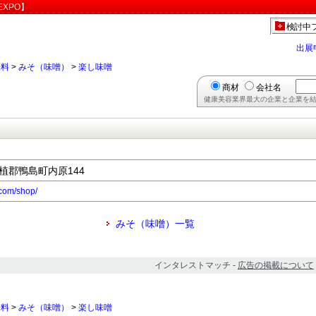
XPO】
検討中
出展
味料
>
みそ（味噌）
>
楽し味噌
商材
会社名
健康美容業界最大の企業と企業を結
麻植郡鴨島町内原144
com/shop/
みそ（味噌）一覧
インタレストマッチ -
広告の掲載について
味料
>
みそ（味噌）
>
楽し味噌