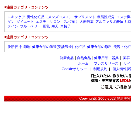
■注目カテゴリ・コンテンツ
スキンケア
男性化粧品（メンズコスメ）
サプリメント
機能性成分
エステ機
ゲン
ダイエット
エステ・サロン・スパ向け
大麦若葉
アルファリポ酸(αリポ
テイン
ブルーベリー
豆乳
寒天
車椅子
■注目カテゴリ・コンテンツ
決済代行
印刷
健康食品の製造(受託製造)
化粧品
健康食品の原料
美容・化粧
健康食品
│
自然食品
│
健康用品・器具
│
美容
ホーム
|
プレスリリース
|
サイ
Cookieポリシー
|
利用規約
|
個人情報保
Copyright© 2005-2023
健康美容