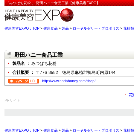
「みつばち花粉 」:野田ハニー食品工業【健康美容EXPO】
健康美容EXPO：TOP
>
健康食品
>
製品
>
ローヤルゼリー・プロポリス
>
花粉類
野田ハニー食品工業
製品名 ：
みつばち花粉
会社概要 ：
〒776-8582 徳島県麻植郡鴨島町内原144
http://www.nodahoney.com/shop/
花
PRサイト
健康美容EXPO：TOP
>
健康食品
>
製品
>
ローヤルゼリー・プロポリス
>
花粉類