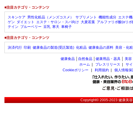
■注目カテゴリ・コンテンツ
スキンケア
男性化粧品（メンズコスメ）
サプリメント
機能性成分
エステ機
ゲン
ダイエット
エステ・サロン・スパ向け
大麦若葉
アルファリポ酸(αリポ
テイン
ブルーベリー
豆乳
寒天
車椅子
■注目カテゴリ・コンテンツ
決済代行
印刷
健康食品の製造(受託製造)
化粧品
健康食品の原料
美容・化粧
健康食品
│
自然食品
│
健康用品・器具
│
美容
ホーム
|
プレスリリース
|
サイ
Cookieポリシー
|
利用規約
|
個人情報保
Copyright© 2005-2023
健康美容