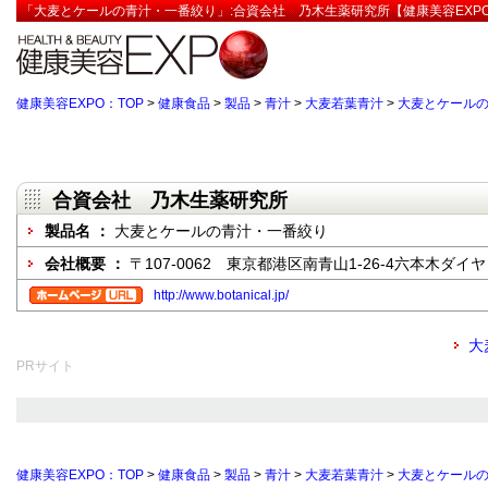
「大麦とケールの青汁・一番絞り」:合資会社 乃木生薬研究所【健康美容EXP
健康美容EXPO：TOP
>
健康食品
>
製品
>
青汁
>
大麦若葉青汁
>
大麦とケール
合資会社 乃木生薬研究所
製品名 ：
大麦とケールの青汁・一番絞り
会社概要 ：
〒107-0062 東京都港区南青山1-26-4六本木ダイ
http://www.botanical.jp/
大
PRサイト
健康美容EXPO：TOP
>
健康食品
>
製品
>
青汁
>
大麦若葉青汁
>
大麦とケール