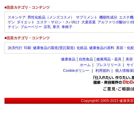
■注目カテゴリ・コンテンツ
スキンケア
男性化粧品（メンズコスメ）
サプリメント
機能性成分
エステ機
ゲン
ダイエット
エステ・サロン・スパ向け
大麦若葉
アルファリポ酸(αリポ
テイン
ブルーベリー
豆乳
寒天
車椅子
■注目カテゴリ・コンテンツ
決済代行
印刷
健康食品の製造(受託製造)
化粧品
健康食品の原料
美容・化粧
健康食品
│
自然食品
│
健康用品・器具
│
美容
ホーム
|
プレスリリース
|
サイ
Cookieポリシー
|
利用規約
|
個人情報保
Copyright© 2005-2023
健康美容