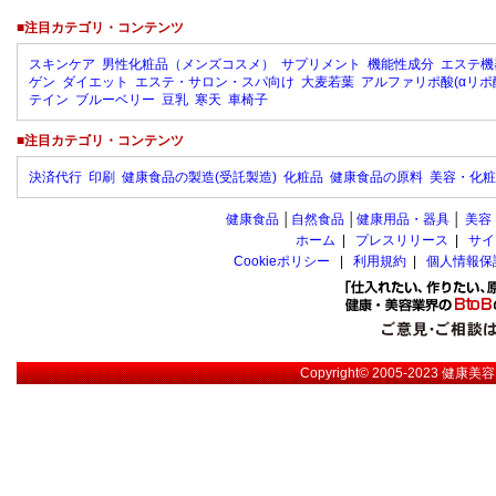
■注目カテゴリ・コンテンツ
スキンケア
男性化粧品（メンズコスメ）
サプリメント
機能性成分
エステ機
ゲン
ダイエット
エステ・サロン・スパ向け
大麦若葉
アルファリポ酸(αリポ
テイン
ブルーベリー
豆乳
寒天
車椅子
■注目カテゴリ・コンテンツ
決済代行
印刷
健康食品の製造(受託製造)
化粧品
健康食品の原料
美容・化粧
健康食品
│
自然食品
│
健康用品・器具
│
美容
ホーム
|
プレスリリース
|
サイ
Cookieポリシー
|
利用規約
|
個人情報保
Copyright© 2005-2023
健康美容