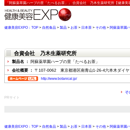
「阿蘇薬草園ハーブの里「たべるお茶」」:合資会社 乃木生薬研究所【健康美容
健康美容EXPO：TOP
>
自然食品
>
製品
>
お茶
>
日本茶
>
その他
>
阿蘇薬草園
合資会社 乃木生薬研究所
製品名 ：
阿蘇薬草園ハーブの里「たべるお茶」
会社概要 ：
〒107-0062 東京都港区南青山1-26-4六本木ダイ
http://www.botanical.jp/
そ
PRサイト
健康美容EXPO：TOP
>
自然食品
>
製品
>
お茶
>
日本茶
>
その他
>
阿蘇薬草園