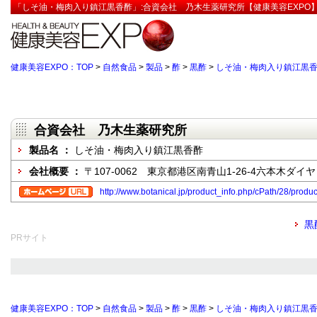
「しそ油・梅肉入り鎮江黒香酢」:合資会社 乃木生薬研究所【健康美容EXPO
健康美容EXPO：TOP
>
自然食品
>
製品
>
酢
>
黒酢
>
しそ油・梅肉入り鎮江黒
合資会社 乃木生薬研究所
製品名 ：
しそ油・梅肉入り鎮江黒香酢
会社概要 ：
〒107-0062 東京都港区南青山1-26-4六本木ダイ
http://www.botanical.jp/product_info.php/cPath/28/produ
黒
PRサイト
健康美容EXPO：TOP
>
自然食品
>
製品
>
酢
>
黒酢
>
しそ油・梅肉入り鎮江黒