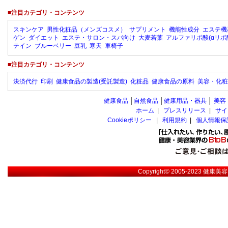
■注目カテゴリ・コンテンツ
スキンケア
男性化粧品（メンズコスメ）
サプリメント
機能性成分
エステ機
ゲン
ダイエット
エステ・サロン・スパ向け
大麦若葉
アルファリポ酸(αリポ
テイン
ブルーベリー
豆乳
寒天
車椅子
■注目カテゴリ・コンテンツ
決済代行
印刷
健康食品の製造(受託製造)
化粧品
健康食品の原料
美容・化粧
健康食品
│
自然食品
│
健康用品・器具
│
美容
ホーム
|
プレスリリース
|
サイ
Cookieポリシー
|
利用規約
|
個人情報保
Copyright© 2005-2023
健康美容