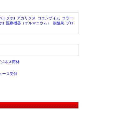
(トクホ)
アガリクス
コエンザイム
コラー
ホ)
医療機器（ゲルマニウム）
炭酸泉
プロ
ビジネス商材
ュース受付