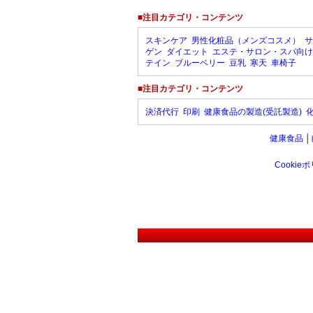
■注目カテゴリ・コンテンツ
スキンケア
男性化粧品（メンズコスメ）
サ
ゲン
ダイエット
エステ・サロン・スパ向け
テイン
ブルーベリー
豆乳
寒天
車椅子
■注目カテゴリ・コンテンツ
決済代行
印刷
健康食品の製造(受託製造)
健康食品
│
Cookie