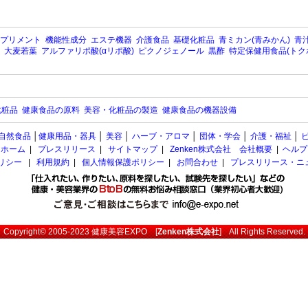
プリメント
機能性成分
エステ機器
介護食品
基礎化粧品
青ミカン(青みかん)
青汁
大麦若葉
アルファリポ酸(αリポ酸)
ピクノジェノール
黒酢
特定保健用食品(トク
化粧品
健康食品の原料
美容・化粧品の製造
健康食品の機器設備
自然食品
│
健康用品・器具
│
美容
│
ハーブ・アロマ
│
団体・学会
│
介護・福祉
│
ホーム
|
プレスリリース
|
サイトマップ
|
Zenken株式会社 会社概要
|
ヘルプ
ポリシー
|
利用規約
|
個人情報保護ポリシー
|
お問合わせ
|
プレスリリース・ニ
Copyright© 2005-2023
健康美容EXPO
[
Zenken株式会社
] All Rights Reserved.