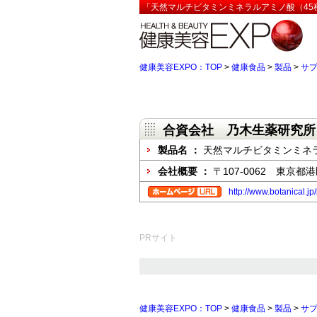
「天然マルチビタミンミネラルアミノ酸（45種
健康美容EXPO：TOP
>
健康食品
>
製品
>
サ
合資会社 乃木生薬研究所
製品名 ：
天然マルチビタミンミネラ
会社概要 ：
〒107-0062 東京都
http://www.botanical.j
PRサイト
健康美容EXPO：TOP
>
健康食品
>
製品
>
サ