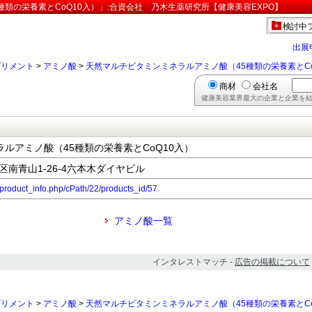
類の栄養素とCoQ10入）」:合資会社 乃木生薬研究所【健康美容EXPO】
検討中
出展
プリメント
>
アミノ酸
>
天然マルチビタミンミネラルアミノ酸（45種類の栄養素とCo
商材
会社名
健康美容業界最大の企業と企業を結
ルアミノ酸（45種類の栄養素とCoQ10入）
港区南青山1-26-4六本木ダイヤビル
p/product_info.php/cPath/22/products_id/57
アミノ酸一覧
インタレストマッチ -
広告の掲載について
プリメント
>
アミノ酸
>
天然マルチビタミンミネラルアミノ酸（45種類の栄養素とCo