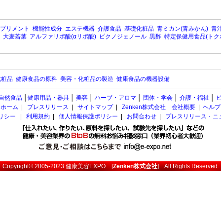
プリメント
機能性成分
エステ機器
介護食品
基礎化粧品
青ミカン(青みかん)
青汁
大麦若葉
アルファリポ酸(αリポ酸)
ピクノジェノール
黒酢
特定保健用食品(トク
化粧品
健康食品の原料
美容・化粧品の製造
健康食品の機器設備
自然食品
│
健康用品・器具
│
美容
│
ハーブ・アロマ
│
団体・学会
│
介護・福祉
│
ホーム
|
プレスリリース
|
サイトマップ
|
Zenken株式会社 会社概要
|
ヘルプ
ポリシー
|
利用規約
|
個人情報保護ポリシー
|
お問合わせ
|
プレスリリース・ニ
Copyright© 2005-2023
健康美容EXPO
[
Zenken株式会社
] All Rights Reserved.