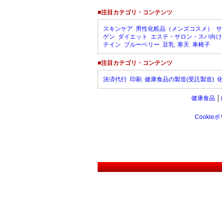
■注目カテゴリ・コンテンツ
スキンケア
男性化粧品（メンズコスメ）
サ
ゲン
ダイエット
エステ・サロン・スパ向け
テイン
ブルーベリー
豆乳
寒天
車椅子
■注目カテゴリ・コンテンツ
決済代行
印刷
健康食品の製造(受託製造)
健康食品
│
Cookie