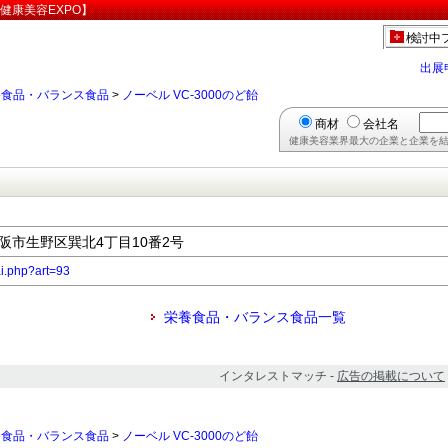
【健康美容EXPO】
検討中
出展
養食品・バランス食品
>
ノーベル VC-3000のど飴
商材
会社名
健康美容業界最大の企業と企業を結
府大阪市生野区巽北4丁目10番2号
sai.php?art=93
栄養食品・バランス食品一覧
インタレストマッチ -
広告の掲載について
養食品・バランス食品
>
ノーベル VC-3000のど飴