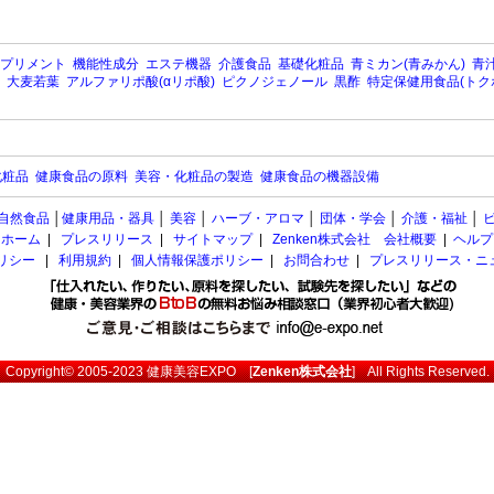
プリメント
機能性成分
エステ機器
介護食品
基礎化粧品
青ミカン(青みかん)
青汁
大麦若葉
アルファリポ酸(αリポ酸)
ピクノジェノール
黒酢
特定保健用食品(トク
化粧品
健康食品の原料
美容・化粧品の製造
健康食品の機器設備
自然食品
│
健康用品・器具
│
美容
│
ハーブ・アロマ
│
団体・学会
│
介護・福祉
│
ホーム
|
プレスリリース
|
サイトマップ
|
Zenken株式会社 会社概要
|
ヘルプ
ポリシー
|
利用規約
|
個人情報保護ポリシー
|
お問合わせ
|
プレスリリース・ニ
Copyright© 2005-2023
健康美容EXPO
[
Zenken株式会社
] All Rights Reserved.