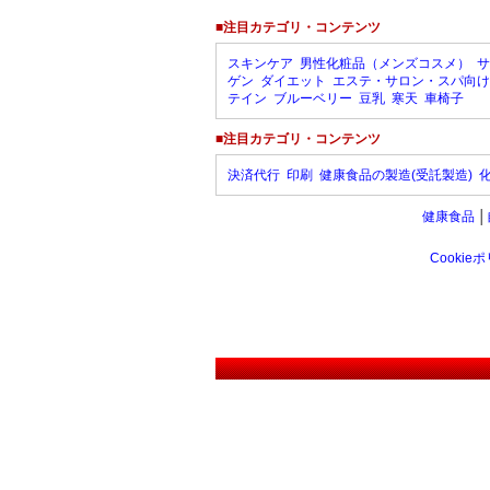
■注目カテゴリ・コンテンツ
スキンケア
男性化粧品（メンズコスメ）
サ
ゲン
ダイエット
エステ・サロン・スパ向け
テイン
ブルーベリー
豆乳
寒天
車椅子
■注目カテゴリ・コンテンツ
決済代行
印刷
健康食品の製造(受託製造)
健康食品
│
Cookie