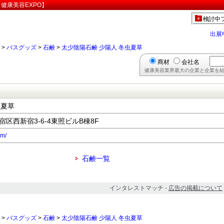
健康美容EXPO】
検討中
出展
>
バスグッズ
>
石鹸
>
太少陰陽石鹸 少陽人 冬虫夏草
商材
会社名
健康美容業界最大の企業と企業を結
虫夏草
新宿区西新宿3-6-4東照ビルB棟8F
om/
石鹸一覧
インタレストマッチ -
広告の掲載について
>
バスグッズ
>
石鹸
>
太少陰陽石鹸 少陽人 冬虫夏草