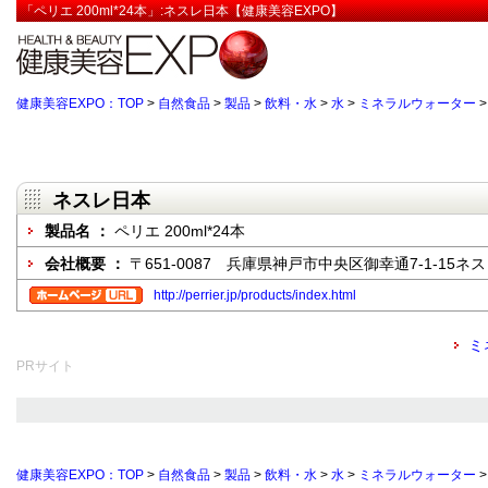
「ペリエ 200ml*24本」:ネスレ日本【健康美容EXPO】
健康美容EXPO：TOP
>
自然食品
>
製品
>
飲料・水
>
水
>
ミネラルウォーター
ネスレ日本
製品名 ：
ペリエ 200ml*24本
会社概要 ：
〒651-0087 兵庫県神戸市中央区御幸通7-1-15ネ
http://perrier.jp/products/index.html
ミ
PRサイト
健康美容EXPO：TOP
>
自然食品
>
製品
>
飲料・水
>
水
>
ミネラルウォーター