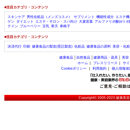
■注目カテゴリ・コンテンツ
スキンケア
男性化粧品（メンズコスメ）
サプリメント
機能性成分
エステ機
ゲン
ダイエット
エステ・サロン・スパ向け
大麦若葉
アルファリポ酸(αリポ
テイン
ブルーベリー
豆乳
寒天
車椅子
■注目カテゴリ・コンテンツ
決済代行
印刷
健康食品の製造(受託製造)
化粧品
健康食品の原料
美容・化粧
健康食品
│
自然食品
│
健康用品・器具
│
美容
ホーム
|
プレスリリース
|
サイ
Cookieポリシー
|
利用規約
|
個人情報保
Copyright© 2005-2023
健康美容