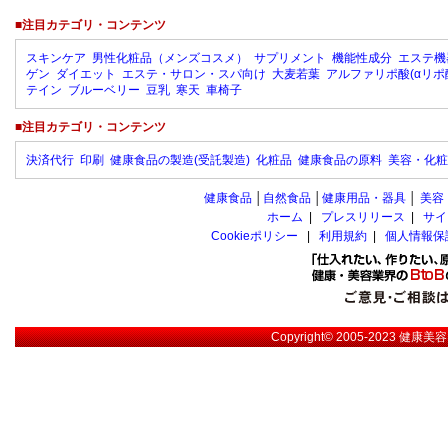
■注目カテゴリ・コンテンツ
スキンケア
男性化粧品（メンズコスメ）
サプリメント
機能性成分
エステ機
ゲン
ダイエット
エステ・サロン・スパ向け
大麦若葉
アルファリポ酸(αリポ
テイン
ブルーベリー
豆乳
寒天
車椅子
■注目カテゴリ・コンテンツ
決済代行
印刷
健康食品の製造(受託製造)
化粧品
健康食品の原料
美容・化粧
健康食品
│
自然食品
│
健康用品・器具
│
美容
ホーム
|
プレスリリース
|
サイ
Cookieポリシー
|
利用規約
|
個人情報保
Copyright© 2005-2023
健康美容