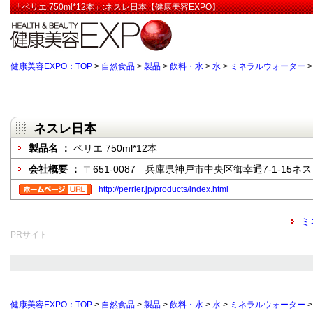
「ペリエ 750ml*12本」:ネスレ日本【健康美容EXPO】
健康美容EXPO：TOP
>
自然食品
>
製品
>
飲料・水
>
水
>
ミネラルウォーター
ネスレ日本
製品名 ：
ペリエ 750ml*12本
会社概要 ：
〒651-0087 兵庫県神戸市中央区御幸通7-1-15ネ
http://perrier.jp/products/index.html
ミ
PRサイト
健康美容EXPO：TOP
>
自然食品
>
製品
>
飲料・水
>
水
>
ミネラルウォーター