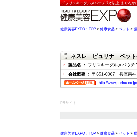
「フリスキーグルメパウチ 7才以上 まぐろか
健康美容EXPO：TOP
>
健康食品
>
ペット
>
ネスレ ピュリナ ペット
製品名 ：
フリスキーグルメパウチ 
会社概要 ：
〒651-0087 兵庫
http://www.purina.co.jp/
PRサイト
健康美容EXPO：TOP
>
健康食品
>
ペット
>