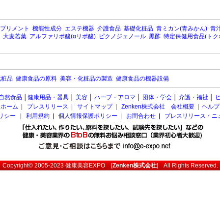
プリメント
機能性成分
エステ機器
介護食品
基礎化粧品
青ミカン(青みかん)
青汁
大麦若葉
アルファリポ酸(αリポ酸)
ピクノジェノール
黒酢
特定保健用食品(トク
化粧品
健康食品の原料
美容・化粧品の製造
健康食品の機器設備
自然食品
│
健康用品・器具
│
美容
│
ハーブ・アロマ
│
団体・学会
│
介護・福祉
│
ホーム
|
プレスリリース
|
サイトマップ
|
Zenken株式会社 会社概要
|
ヘルプ
ポリシー
|
利用規約
|
個人情報保護ポリシー
|
お問合わせ
|
プレスリリース・ニ
Copyright© 2005-2023
健康美容EXPO
[
Zenken株式会社
] All Rights Reserved.