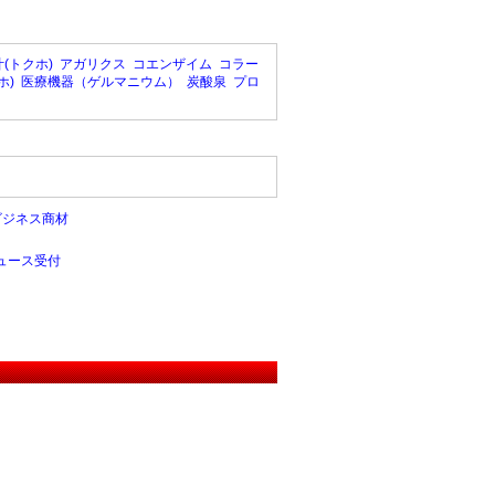
(トクホ)
アガリクス
コエンザイム
コラー
ホ)
医療機器（ゲルマニウム）
炭酸泉
プロ
ビジネス商材
ュース受付