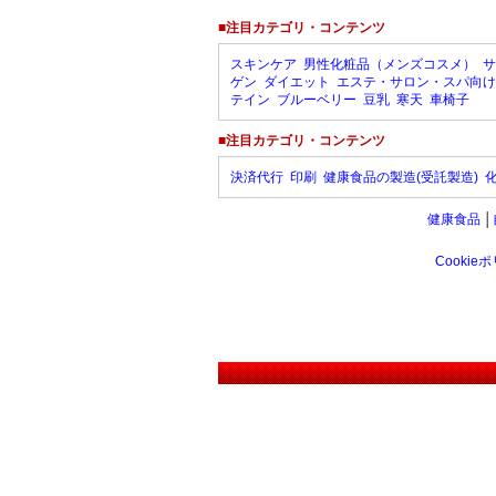
■注目カテゴリ・コンテンツ
スキンケア
男性化粧品（メンズコスメ）
サ
ゲン
ダイエット
エステ・サロン・スパ向け
テイン
ブルーベリー
豆乳
寒天
車椅子
■注目カテゴリ・コンテンツ
決済代行
印刷
健康食品の製造(受託製造)
健康食品
│
Cookie