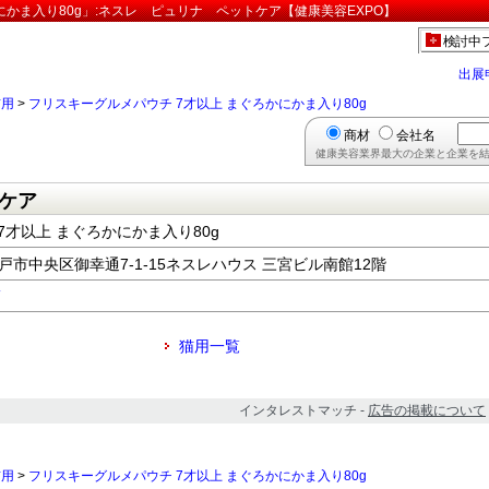
にかま入り80g」:ネスレ ピュリナ ペットケア【健康美容EXPO】
検討中
出展
猫用
>
フリスキーグルメパウチ 7才以上 まぐろかにかま入り80g
商材
会社名
健康美容業界最大の企業と企業を結
ケア
7才以上 まぐろかにかま入り80g
県神戸市中央区御幸通7-1-15ネスレハウス 三宮ビル南館12階
猫用一覧
インタレストマッチ -
広告の掲載について
猫用
>
フリスキーグルメパウチ 7才以上 まぐろかにかま入り80g