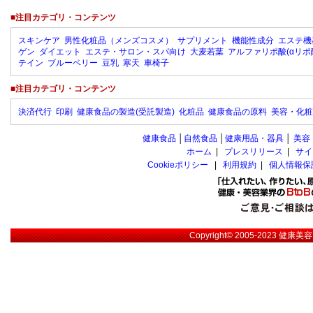
■注目カテゴリ・コンテンツ
スキンケア
男性化粧品（メンズコスメ）
サプリメント
機能性成分
エステ機
ゲン
ダイエット
エステ・サロン・スパ向け
大麦若葉
アルファリポ酸(αリポ
テイン
ブルーベリー
豆乳
寒天
車椅子
■注目カテゴリ・コンテンツ
決済代行
印刷
健康食品の製造(受託製造)
化粧品
健康食品の原料
美容・化粧
健康食品
│
自然食品
│
健康用品・器具
│
美容
ホーム
|
プレスリリース
|
サイ
Cookieポリシー
|
利用規約
|
個人情報保
Copyright© 2005-2023
健康美容