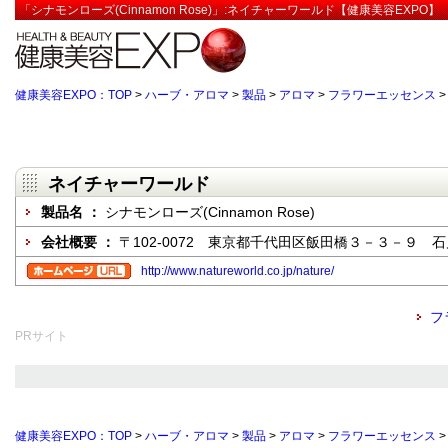
「シナモンローズ(Cinnamon Rose)」:ネイチャーワールド【健康美容EXPO】
健康美容EXPO：TOP
>
ハーブ・アロマ
>
製品
>
アロマ
>
フラワーエッセンス
ネイチャーワールド
製品名 ：
シナモンローズ(Cinnamon Rose)
会社概要 ：
〒102-0072 東京都千代田区飯田橋３－３－９ 
http://www.natureworld.co.jp/nature/
フ
PRサイト
健康美容EXPO：TOP
>
ハーブ・アロマ
>
製品
>
アロマ
>
フラワーエッセンス