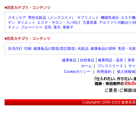
■注目カテゴリ・コンテンツ
スキンケア
男性化粧品（メンズコスメ）
サプリメント
機能性成分
エステ機
ゲン
ダイエット
エステ・サロン・スパ向け
大麦若葉
アルファリポ酸(αリポ
テイン
ブルーベリー
豆乳
寒天
車椅子
■注目カテゴリ・コンテンツ
決済代行
印刷
健康食品の製造(受託製造)
化粧品
健康食品の原料
美容・化粧
健康食品
│
自然食品
│
健康用品・器具
│
美容
ホーム
|
プレスリリース
|
サイ
Cookieポリシー
|
利用規約
|
個人情報保
Copyright© 2005-2023
健康美容