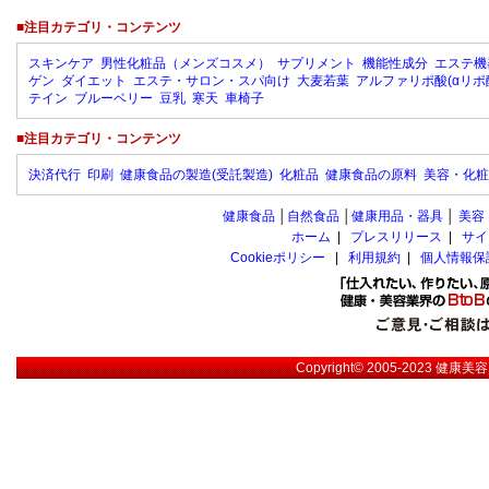
■注目カテゴリ・コンテンツ
スキンケア
男性化粧品（メンズコスメ）
サプリメント
機能性成分
エステ機
ゲン
ダイエット
エステ・サロン・スパ向け
大麦若葉
アルファリポ酸(αリポ
テイン
ブルーベリー
豆乳
寒天
車椅子
■注目カテゴリ・コンテンツ
決済代行
印刷
健康食品の製造(受託製造)
化粧品
健康食品の原料
美容・化粧
健康食品
│
自然食品
│
健康用品・器具
│
美容
ホーム
|
プレスリリース
|
サイ
Cookieポリシー
|
利用規約
|
個人情報保
Copyright© 2005-2023
健康美容