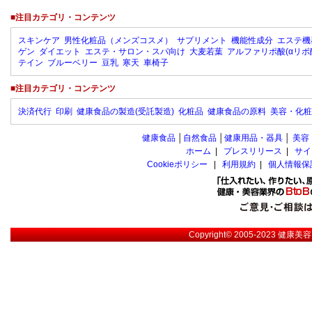
■注目カテゴリ・コンテンツ
スキンケア
男性化粧品（メンズコスメ）
サプリメント
機能性成分
エステ機
ゲン
ダイエット
エステ・サロン・スパ向け
大麦若葉
アルファリポ酸(αリポ
テイン
ブルーベリー
豆乳
寒天
車椅子
■注目カテゴリ・コンテンツ
決済代行
印刷
健康食品の製造(受託製造)
化粧品
健康食品の原料
美容・化粧
健康食品
│
自然食品
│
健康用品・器具
│
美容
ホーム
|
プレスリリース
|
サイ
Cookieポリシー
|
利用規約
|
個人情報保
Copyright© 2005-2023
健康美容