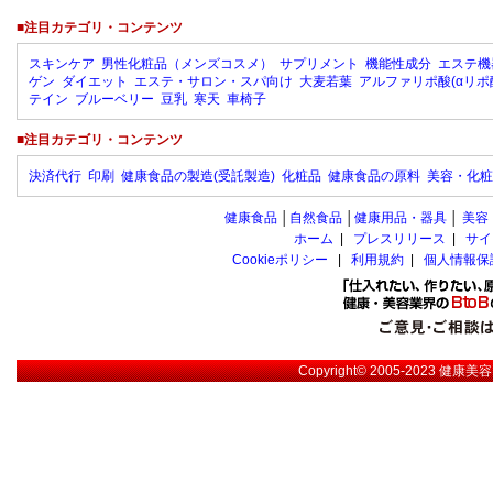
■注目カテゴリ・コンテンツ
スキンケア
男性化粧品（メンズコスメ）
サプリメント
機能性成分
エステ機
ゲン
ダイエット
エステ・サロン・スパ向け
大麦若葉
アルファリポ酸(αリポ
テイン
ブルーベリー
豆乳
寒天
車椅子
■注目カテゴリ・コンテンツ
決済代行
印刷
健康食品の製造(受託製造)
化粧品
健康食品の原料
美容・化粧
健康食品
│
自然食品
│
健康用品・器具
│
美容
ホーム
|
プレスリリース
|
サイ
Cookieポリシー
|
利用規約
|
個人情報保
Copyright© 2005-2023
健康美容