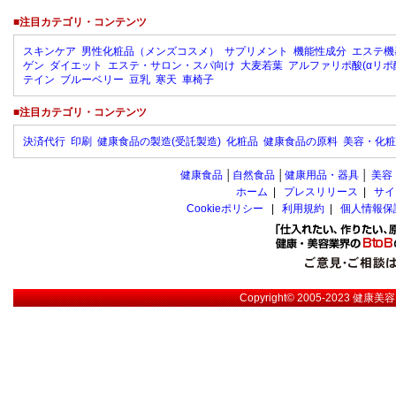
■注目カテゴリ・コンテンツ
スキンケア
男性化粧品（メンズコスメ）
サプリメント
機能性成分
エステ機
ゲン
ダイエット
エステ・サロン・スパ向け
大麦若葉
アルファリポ酸(αリポ
テイン
ブルーベリー
豆乳
寒天
車椅子
■注目カテゴリ・コンテンツ
決済代行
印刷
健康食品の製造(受託製造)
化粧品
健康食品の原料
美容・化粧
健康食品
│
自然食品
│
健康用品・器具
│
美容
ホーム
|
プレスリリース
|
サイ
Cookieポリシー
|
利用規約
|
個人情報保
Copyright© 2005-2023
健康美容