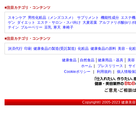
■注目カテゴリ・コンテンツ
スキンケア
男性化粧品（メンズコスメ）
サプリメント
機能性成分
エステ機
ゲン
ダイエット
エステ・サロン・スパ向け
大麦若葉
アルファリポ酸(αリポ
テイン
ブルーベリー
豆乳
寒天
車椅子
■注目カテゴリ・コンテンツ
決済代行
印刷
健康食品の製造(受託製造)
化粧品
健康食品の原料
美容・化粧
健康食品
│
自然食品
│
健康用品・器具
│
美容
ホーム
|
プレスリリース
|
サイ
Cookieポリシー
|
利用規約
|
個人情報保
Copyright© 2005-2023
健康美容