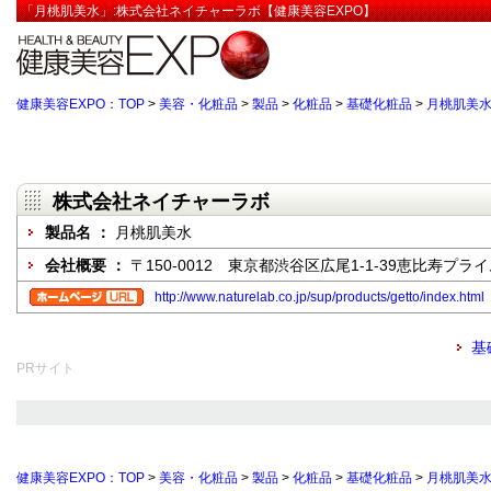
「月桃肌美水」:株式会社ネイチャーラボ【健康美容EXPO】
健康美容EXPO：TOP
>
美容・化粧品
>
製品
>
化粧品
>
基礎化粧品
>
月桃肌美
株式会社ネイチャーラボ
製品名 ：
月桃肌美水
会社概要 ：
〒150-0012 東京都渋谷区広尾1-1-39恵比寿プラ
http://www.naturelab.co.jp/sup/products/getto/index.html
基
PRサイト
健康美容EXPO：TOP
>
美容・化粧品
>
製品
>
化粧品
>
基礎化粧品
>
月桃肌美