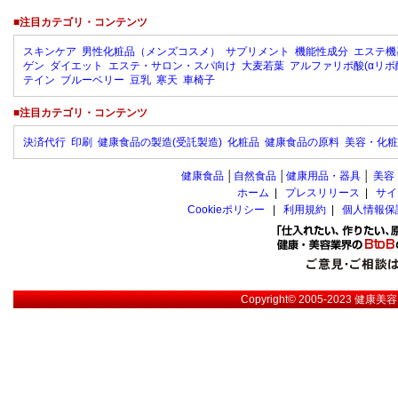
■注目カテゴリ・コンテンツ
スキンケア
男性化粧品（メンズコスメ）
サプリメント
機能性成分
エステ機
ゲン
ダイエット
エステ・サロン・スパ向け
大麦若葉
アルファリポ酸(αリポ
テイン
ブルーベリー
豆乳
寒天
車椅子
■注目カテゴリ・コンテンツ
決済代行
印刷
健康食品の製造(受託製造)
化粧品
健康食品の原料
美容・化粧
健康食品
│
自然食品
│
健康用品・器具
│
美容
ホーム
|
プレスリリース
|
サイ
Cookieポリシー
|
利用規約
|
個人情報保
Copyright© 2005-2023
健康美容