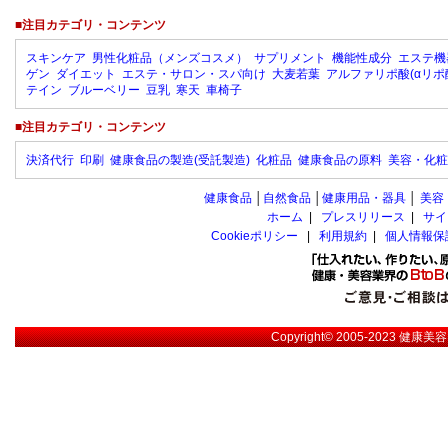
■注目カテゴリ・コンテンツ
スキンケア
男性化粧品（メンズコスメ）
サプリメント
機能性成分
エステ機
ゲン
ダイエット
エステ・サロン・スパ向け
大麦若葉
アルファリポ酸(αリポ
テイン
ブルーベリー
豆乳
寒天
車椅子
■注目カテゴリ・コンテンツ
決済代行
印刷
健康食品の製造(受託製造)
化粧品
健康食品の原料
美容・化粧
健康食品
│
自然食品
│
健康用品・器具
│
美容
ホーム
|
プレスリリース
|
サイ
Cookieポリシー
|
利用規約
|
個人情報保
Copyright© 2005-2023
健康美容