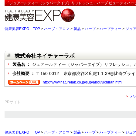
「ジュアールティー（ジッパータイプ）リフレッシュ、ハーブ ビューティハーブ
健康美容EXPO：TOP
>
ハーブ・アロマ
>
製品
>
ハーブ
>
ハーブティー
>
ジュ
株式会社ネイチャーラボ
製品名 ：
ジュアールティー（ジッパータイプ）リフレッシュ、
会社概要 ：
〒150-0012 東京都渋谷区広尾1-1-39恵比寿プラ
http://www.naturelab.co.jp/sup/about/ichiran.html
ハ
PRサイト
健康美容EXPO：TOP
>
ハーブ・アロマ
>
製品
>
ハーブ
>
ハーブティー
>
ジュ