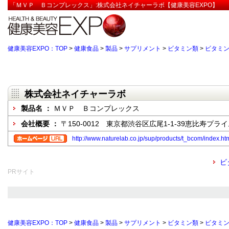
「ＭＶＰ Ｂコンプレックス」:株式会社ネイチャーラボ【健康美容EXPO】
健康美容EXPO：TOP
>
健康食品
>
製品
>
サプリメント
>
ビタミン類
>
ビタミン
株式会社ネイチャーラボ
製品名 ：
ＭＶＰ Ｂコンプレックス
会社概要 ：
〒150-0012 東京都渋谷区広尾1-1-39恵比寿プラ
http://www.naturelab.co.jp/sup/products/t_bcom/index.ht
ビ
PRサイト
健康美容EXPO：TOP
>
健康食品
>
製品
>
サプリメント
>
ビタミン類
>
ビタミン