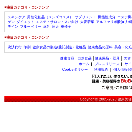
■注目カテゴリ・コンテンツ
スキンケア
男性化粧品（メンズコスメ）
サプリメント
機能性成分
エステ機
ゲン
ダイエット
エステ・サロン・スパ向け
大麦若葉
アルファリポ酸(αリポ
テイン
ブルーベリー
豆乳
寒天
車椅子
■注目カテゴリ・コンテンツ
決済代行
印刷
健康食品の製造(受託製造)
化粧品
健康食品の原料
美容・化粧
健康食品
│
自然食品
│
健康用品・器具
│
美容
ホーム
|
プレスリリース
|
サイ
Cookieポリシー
|
利用規約
|
個人情報保
Copyright© 2005-2023
健康美容