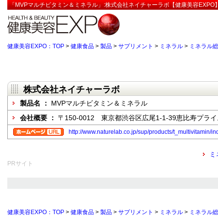
「MVPマルチビタミン＆ミネラル」:株式会社ネイチャーラボ【健康美容EXPO
健康美容EXPO：TOP
>
健康食品
>
製品
>
サプリメント
>
ミネラル
>
ミネラル
株式会社ネイチャーラボ
製品名 ：
MVPマルチビタミン＆ミネラル
会社概要 ：
〒150-0012 東京都渋谷区広尾1-1-39恵比寿プラ
http://www.naturelab.co.jp/sup/products/t_multivitamin/in
ミ
PRサイト
健康美容EXPO：TOP
>
健康食品
>
製品
>
サプリメント
>
ミネラル
>
ミネラル