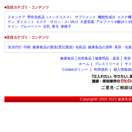
■注目カテゴリ・コンテンツ
スキンケア
男性化粧品（メンズコスメ）
サプリメント
機能性成分
エステ機
ゲン
ダイエット
エステ・サロン・スパ向け
大麦若葉
アルファリポ酸(αリポ
テイン
ブルーベリー
豆乳
寒天
車椅子
■注目カテゴリ・コンテンツ
決済代行
印刷
健康食品の製造(受託製造)
化粧品
健康食品の原料
美容・化粧
健康食品
│
自然食品
│
健康用品・器具
│
美容
ホーム
|
プレスリリース
|
サイ
Cookieポリシー
|
利用規約
|
個人情報保
Copyright© 2005-2023
健康美容