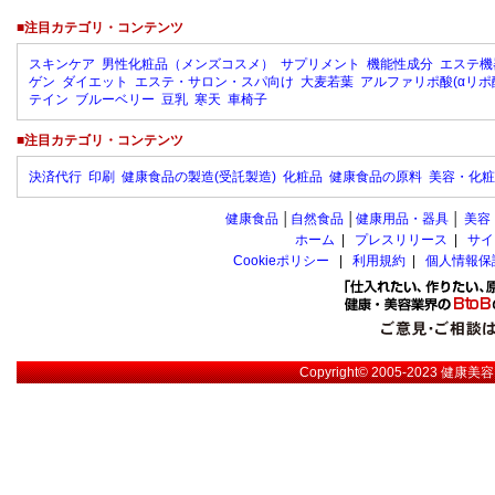
■注目カテゴリ・コンテンツ
スキンケア
男性化粧品（メンズコスメ）
サプリメント
機能性成分
エステ機
ゲン
ダイエット
エステ・サロン・スパ向け
大麦若葉
アルファリポ酸(αリポ
テイン
ブルーベリー
豆乳
寒天
車椅子
■注目カテゴリ・コンテンツ
決済代行
印刷
健康食品の製造(受託製造)
化粧品
健康食品の原料
美容・化粧
健康食品
│
自然食品
│
健康用品・器具
│
美容
ホーム
|
プレスリリース
|
サイ
Cookieポリシー
|
利用規約
|
個人情報保
Copyright© 2005-2023
健康美容