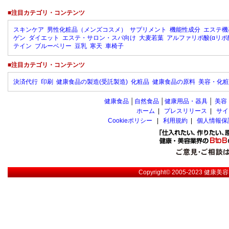
■注目カテゴリ・コンテンツ
スキンケア
男性化粧品（メンズコスメ）
サプリメント
機能性成分
エステ機
ゲン
ダイエット
エステ・サロン・スパ向け
大麦若葉
アルファリポ酸(αリポ
テイン
ブルーベリー
豆乳
寒天
車椅子
■注目カテゴリ・コンテンツ
決済代行
印刷
健康食品の製造(受託製造)
化粧品
健康食品の原料
美容・化粧
健康食品
│
自然食品
│
健康用品・器具
│
美容
ホーム
|
プレスリリース
|
サイ
Cookieポリシー
|
利用規約
|
個人情報保
Copyright© 2005-2023
健康美容