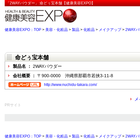
「2WAYパウダー」:命どぅ宝本舗【健康美容EXPO】
健康美容EXPO：TOP
>
美容・化粧品
>
製品
>
化粧品
>
メイクアップ
>
2WAY
命どぅ宝本舗
製品名 ：
2WAYパウダー
会社概要 ：
〒900-0000 沖縄県那覇市若挟3-11-8
http://www.nuchidu-takara.com/
メ
PRサイト
健康美容EXPO：TOP
>
美容・化粧品
>
製品
>
化粧品
>
メイクアップ
>
2WAY