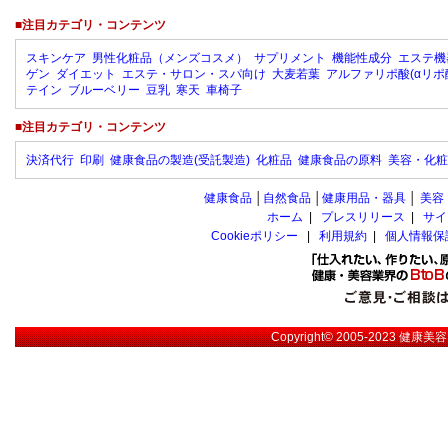
■注目カテゴリ・コンテンツ
スキンケア
男性化粧品（メンズコスメ）
サプリメント
機能性成分
エステ機
ゲン
ダイエット
エステ・サロン・スパ向け
大麦若葉
アルファリポ酸(αリポ
テイン
ブルーベリー
豆乳
寒天
車椅子
■注目カテゴリ・コンテンツ
決済代行
印刷
健康食品の製造(受託製造)
化粧品
健康食品の原料
美容・化粧
健康食品
│
自然食品
│
健康用品・器具
│
美容
ホーム
|
プレスリリース
|
サイ
Cookieポリシー
|
利用規約
|
個人情報保
Copyright© 2005-2023
健康美容