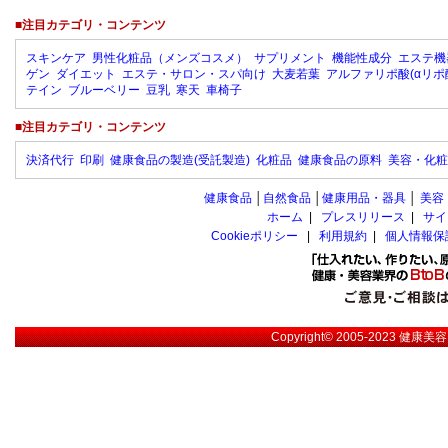
■注目カテゴリ・コンテンツ
スキンケア
男性化粧品（メンズコスメ）
サプリメント
機能性成分
エステ機
ゲン
ダイエット
エステ・サロン・スパ向け
大麦若葉
アルファリポ酸(αリポ
テイン
ブルーベリー
豆乳
寒天
車椅子
■注目カテゴリ・コンテンツ
決済代行
印刷
健康食品の製造(受託製造)
化粧品
健康食品の原料
美容・化粧
健康食品
│
自然食品
│
健康用品・器具
│
美容
ホーム
|
プレスリリース
|
サイ
Cookieポリシー
|
利用規約
|
個人情報保
Copyright© 2005-2023
健康美容