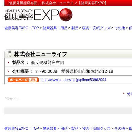
「低反発機能座布団」:株式会社ニューライフ【健康美容EXPO】
健康美容EXPO：TOP
>
健康器具・用品
>
製品
>
寝具・安眠グッズ
>
その他
>
株式会社ニューライフ
製品名 ：
低反発機能座布団
会社概要 ：
〒790-0038 愛媛県松山市和泉北2-12-18
http://www.bidders.co.jp/pitem/53962094
そ
PRサイト
健康美容EXPO：TOP
>
健康器具・用品
>
製品
>
寝具・安眠グッズ
>
その他
>