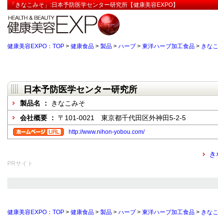
「きなこみそ」:日本予防医学センター研究所【健康美容EXPO】
健康美容EXPO：TOP
>
健康食品
>
製品
>
ハーブ
>
東洋ハーブ加工食品
>
きな
日本予防医学センター研究所
製品名 ：
きなこみそ
会社概要 ：
〒101-0021 東京都千代田区外神田5-2-5
http://www.nihon-yobou.com/
き
PRサイト
健康美容EXPO：TOP
>
健康食品
>
製品
>
ハーブ
>
東洋ハーブ加工食品
>
きな