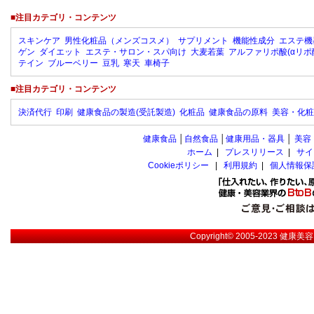
■注目カテゴリ・コンテンツ
スキンケア
男性化粧品（メンズコスメ）
サプリメント
機能性成分
エステ機
ゲン
ダイエット
エステ・サロン・スパ向け
大麦若葉
アルファリポ酸(αリポ
テイン
ブルーベリー
豆乳
寒天
車椅子
■注目カテゴリ・コンテンツ
決済代行
印刷
健康食品の製造(受託製造)
化粧品
健康食品の原料
美容・化粧
健康食品
│
自然食品
│
健康用品・器具
│
美容
ホーム
|
プレスリリース
|
サイ
Cookieポリシー
|
利用規約
|
個人情報保
Copyright© 2005-2023
健康美容