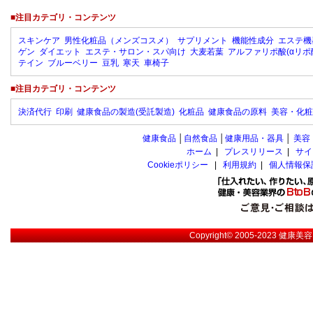
■注目カテゴリ・コンテンツ
スキンケア
男性化粧品（メンズコスメ）
サプリメント
機能性成分
エステ機
ゲン
ダイエット
エステ・サロン・スパ向け
大麦若葉
アルファリポ酸(αリポ
テイン
ブルーベリー
豆乳
寒天
車椅子
■注目カテゴリ・コンテンツ
決済代行
印刷
健康食品の製造(受託製造)
化粧品
健康食品の原料
美容・化粧
健康食品
│
自然食品
│
健康用品・器具
│
美容
ホーム
|
プレスリリース
|
サイ
Cookieポリシー
|
利用規約
|
個人情報保
Copyright© 2005-2023
健康美容