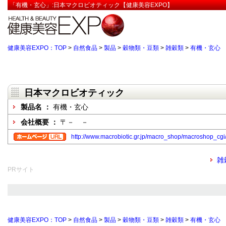
「有機・玄心」:日本マクロビオティック【健康美容EXPO】
健康美容EXPO：TOP
>
自然食品
>
製品
>
穀物類・豆類
>
雑穀類
>
有機・玄心
日本マクロビオティック
製品名 ：
有機・玄心
会社概要 ：
〒－ －
http://www.macrobiotic.gr.jp/macro_shop/macroshop_
雑
PRサイト
健康美容EXPO：TOP
>
自然食品
>
製品
>
穀物類・豆類
>
雑穀類
>
有機・玄心