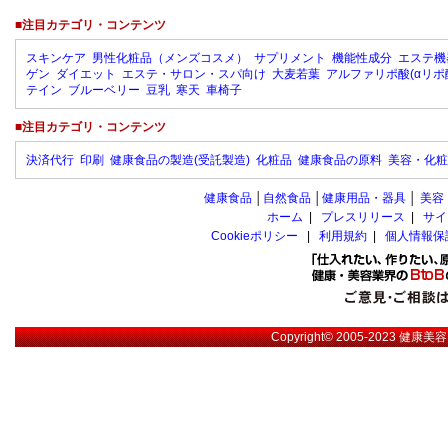
■注目カテゴリ・コンテンツ
スキンケア
男性化粧品（メンズコスメ）
サプリメント
機能性成分
エステ機
ゲン
ダイエット
エステ・サロン・スパ向け
大麦若葉
アルファリポ酸(αリポ
テイン
ブルーベリー
豆乳
寒天
車椅子
■注目カテゴリ・コンテンツ
決済代行
印刷
健康食品の製造(受託製造)
化粧品
健康食品の原料
美容・化粧
健康食品
│
自然食品
│
健康用品・器具
│
美容
ホーム
|
プレスリリース
|
サイ
Cookieポリシー
|
利用規約
|
個人情報保
Copyright© 2005-2023
健康美容