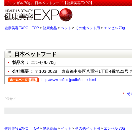
「エンゼル 70g」:日本ペットフード【健康美容EXPO】
健康美容EXPO：TOP
>
健康食品
>
ペット
>
その他ペット用
>
エンゼル 70g
日本ペットフード
製品名 ：
エンゼル 70g
会社概要 ：
〒103-0028 東京都中央区八重洲1丁目4番地21号 
http://www.npf.co.jp/allc/index.html
そ
PRサイト
健康美容EXPO：TOP
>
健康食品
>
ペット
>
その他ペット用
>
エンゼル 70g