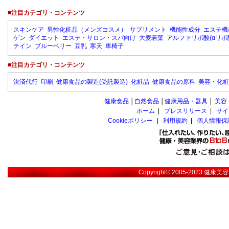
■注目カテゴリ・コンテンツ
スキンケア
男性化粧品（メンズコスメ）
サプリメント
機能性成分
エステ機
ゲン
ダイエット
エステ・サロン・スパ向け
大麦若葉
アルファリポ酸(αリポ
テイン
ブルーベリー
豆乳
寒天
車椅子
■注目カテゴリ・コンテンツ
決済代行
印刷
健康食品の製造(受託製造)
化粧品
健康食品の原料
美容・化粧
健康食品
│
自然食品
│
健康用品・器具
│
美容
ホーム
|
プレスリリース
|
サイ
Cookieポリシー
|
利用規約
|
個人情報保
Copyright© 2005-2023
健康美容