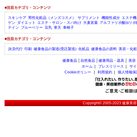
■注目カテゴリ・コンテンツ
スキンケア
男性化粧品（メンズコスメ）
サプリメント
機能性成分
エステ機
ゲン
ダイエット
エステ・サロン・スパ向け
大麦若葉
アルファリポ酸(αリポ
テイン
ブルーベリー
豆乳
寒天
車椅子
■注目カテゴリ・コンテンツ
決済代行
印刷
健康食品の製造(受託製造)
化粧品
健康食品の原料
美容・化粧
健康食品
│
自然食品
│
健康用品・器具
│
美容
ホーム
|
プレスリリース
|
サイ
Cookieポリシー
|
利用規約
|
個人情報保
Copyright© 2005-2023
健康美容