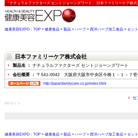
「ナチュラルファクターズ セントジョーンズワート」:日本ファミリーケア株式
健康美容EXPO：TOP
>
健康食品
>
製品
>
ハーブ
>
西洋ハーブ加工食品
>
セン
日本ファミリーケア株式会社
製品名 ：
ナチュラルファクターズ セントジョーンズワート
会社概要 ：
〒541-0042 大阪府大阪市中央区今橋１－１－７
http://japanfamilycare.co.jp/index.html
セ
PRサイト
健康美容EXPO：TOP
>
健康食品
>
製品
>
ハーブ
>
西洋ハーブ加工食品
>
セン