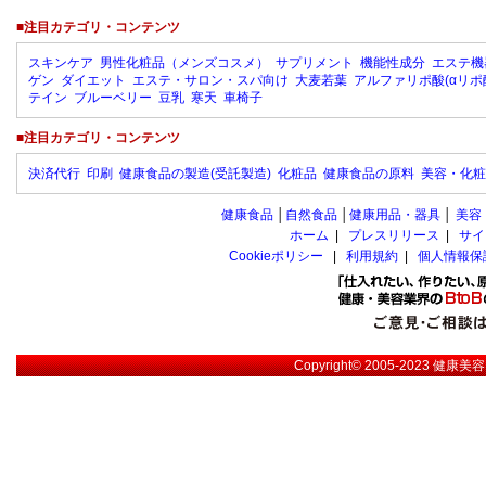
■注目カテゴリ・コンテンツ
スキンケア
男性化粧品（メンズコスメ）
サプリメント
機能性成分
エステ機
ゲン
ダイエット
エステ・サロン・スパ向け
大麦若葉
アルファリポ酸(αリポ
テイン
ブルーベリー
豆乳
寒天
車椅子
■注目カテゴリ・コンテンツ
決済代行
印刷
健康食品の製造(受託製造)
化粧品
健康食品の原料
美容・化粧
健康食品
│
自然食品
│
健康用品・器具
│
美容
ホーム
|
プレスリリース
|
サイ
Cookieポリシー
|
利用規約
|
個人情報保
Copyright© 2005-2023
健康美容