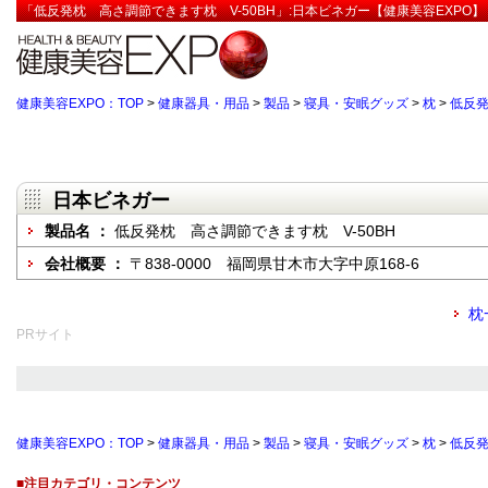
「低反発枕 高さ調節できます枕 V-50BH」:日本ビネガー【健康美容EXPO】
健康美容EXPO：TOP
>
健康器具・用品
>
製品
>
寝具・安眠グッズ
>
枕
>
低反発
日本ビネガー
製品名 ：
低反発枕 高さ調節できます枕 V-50BH
会社概要 ：
〒838-0000 福岡県甘木市大字中原168-6
枕
PRサイト
健康美容EXPO：TOP
>
健康器具・用品
>
製品
>
寝具・安眠グッズ
>
枕
>
低反発
■注目カテゴリ・コンテンツ