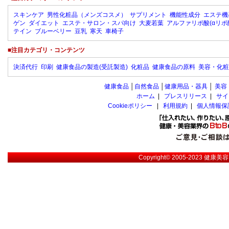
スキンケア
男性化粧品（メンズコスメ）
サプリメント
機能性成分
エステ機
ゲン
ダイエット
エステ・サロン・スパ向け
大麦若葉
アルファリポ酸(αリポ
テイン
ブルーベリー
豆乳
寒天
車椅子
■注目カテゴリ・コンテンツ
決済代行
印刷
健康食品の製造(受託製造)
化粧品
健康食品の原料
美容・化粧
健康食品
│
自然食品
│
健康用品・器具
│
美容
ホーム
|
プレスリリース
|
サイ
Cookieポリシー
|
利用規約
|
個人情報保
Copyright© 2005-2023
健康美容