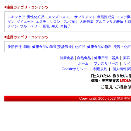
■注目カテゴリ・コンテンツ
スキンケア
男性化粧品（メンズコスメ）
サプリメント
機能性成分
エステ機
ゲン
ダイエット
エステ・サロン・スパ向け
大麦若葉
アルファリポ酸(αリポ
テイン
ブルーベリー
豆乳
寒天
車椅子
■注目カテゴリ・コンテンツ
決済代行
印刷
健康食品の製造(受託製造)
化粧品
健康食品の原料
美容・化粧
健康食品
│
自然食品
│
健康用品・器具
│
美容
ホーム
|
プレスリリース
|
サイ
Cookieポリシー
|
利用規約
|
個人情報保
Copyright© 2005-2023
健康美容