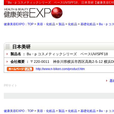
「Bu・p コスメティックシリーズ ベースUV/SPF18」:日本美研【健康美容EX
健康美容EXPO：TOP
>
美容・化粧品
>
製品
>
化粧品
>
基礎化粧品
>
Bu・p コ
日本美研
製品名 ：
Bu・p コスメティックシリーズ ベースUV/SPF18
会社概要 ：
〒220-0011 神奈川県横浜市西区高島2-5-12 横浜
http://www.n-biken.com/product.htm
基
PRサイト
健康美容EXPO：TOP
>
美容・化粧品
>
製品
>
化粧品
>
基礎化粧品
>
Bu・p コ