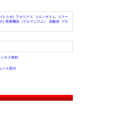
(トクホ)
アガリクス
コエンザイム
コラー
ホ)
医療機器（ゲルマニウム）
炭酸泉
プロ
ビジネス商材
ュース受付