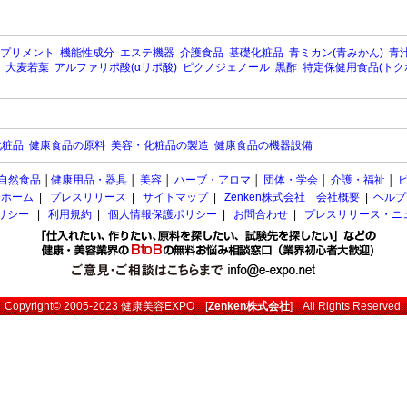
プリメント
機能性成分
エステ機器
介護食品
基礎化粧品
青ミカン(青みかん)
青汁
大麦若葉
アルファリポ酸(αリポ酸)
ピクノジェノール
黒酢
特定保健用食品(トク
化粧品
健康食品の原料
美容・化粧品の製造
健康食品の機器設備
自然食品
│
健康用品・器具
│
美容
│
ハーブ・アロマ
│
団体・学会
│
介護・福祉
│
ホーム
|
プレスリリース
|
サイトマップ
|
Zenken株式会社 会社概要
|
ヘルプ
ポリシー
|
利用規約
|
個人情報保護ポリシー
|
お問合わせ
|
プレスリリース・ニ
Copyright© 2005-2023
健康美容EXPO
[
Zenken株式会社
] All Rights Reserved.