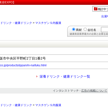
容EXPO】
検討中
出展
養ドリンク・健康ドリンク
>
マスチゲンＳ内服液
商材
会社名
健康美容業界最大の企業と企業を結
府大阪市中央区平野町2丁目1番2号
.co.jp/products/ippan/m-naifuku.html
栄養ドリンク・健康ドリンク一覧
インタレストマッチ -
広告の掲載について
養ドリンク・健康ドリンク
>
マスチゲンＳ内服液