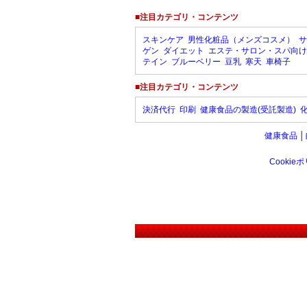
■注目カテゴリ・コンテンツ
スキンケア
男性化粧品（メンズコスメ）
サ
ゲン
ダイエット
エステ・サロン・スパ向け
テイン
ブルーベリー
豆乳
寒天
車椅子
■注目カテゴリ・コンテンツ
決済代行
印刷
健康食品の製造(受託製造)
健康食品
│
Cookie