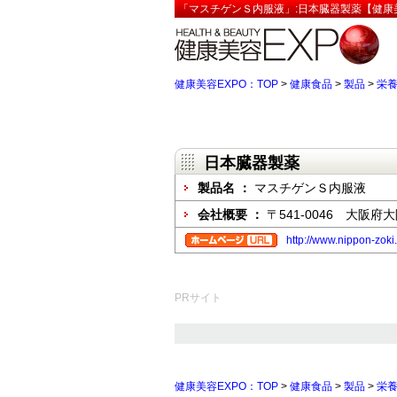
「マスチゲンＳ内服液」:日本臓器製薬【健康美
健康美容EXPO：TOP
>
健康食品
>
製品
>
栄
日本臓器製薬
製品名 ：
マスチゲンＳ内服液
会社概要 ：
〒541-0046 大阪
http://www.nippon-zoki
PRサイト
健康美容EXPO：TOP
>
健康食品
>
製品
>
栄