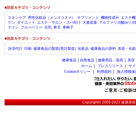
■注目カテゴリ・コンテンツ
スキンケア
男性化粧品（メンズコスメ）
サプリメント
機能性成分
エステ機
ゲン
ダイエット
エステ・サロン・スパ向け
大麦若葉
アルファリポ酸(αリポ
テイン
ブルーベリー
豆乳
寒天
車椅子
■注目カテゴリ・コンテンツ
決済代行
印刷
健康食品の製造(受託製造)
化粧品
健康食品の原料
美容・化粧
健康食品
│
自然食品
│
健康用品・器具
│
美容
ホーム
|
プレスリリース
|
サイ
Cookieポリシー
|
利用規約
|
個人情報保
Copyright© 2005-2023
健康美容