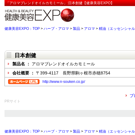
「アロマブレンドオイルカモミール」:日本創健【健康美容EXPO】
健康美容EXPO：TOP
>
ハーブ・アロマ
>
製品
>
アロマ
>
精油（エッセンシャル
日本創健
製品名 ：
アロマブレンドオイルカモミール
会社概要 ：
〒399-4117 長野県駒ヶ根市赤穂8754
http://www.n-souken.co.jp/
ブ
PRサイト
健康美容EXPO：TOP
>
ハーブ・アロマ
>
製品
>
アロマ
>
精油（エッセンシャル